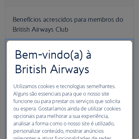
Benefícios acrescidos para membros do
British Airways Club
Collect Avios on every rental, and if you book an
Bem-vindo(a) à
Avis car, enjoy a free additional driver plus
additional Avios.
British Airways
Utilizamos cookies e tecnologias semelhantes.
Alguns são essenciais para que o nosso site
funcione ou para prestar os serviços que solicita
ou espera. Gostaríamos ainda de utilizar cookies
opcionais para melhorar a sua experiência,
analisar a forma como o nosso site é utilizado,
personalizar conteúdo, mostrar anúncios
relevantes e ativar funcionalidades de redes