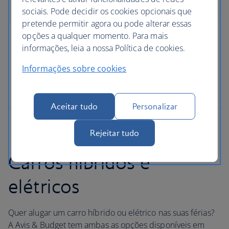
sociais. Pode decidir os cookies opcionais que
pretende permitir agora ou pode alterar essas
opções a qualquer momento. Para mais
QuickPass
informações, leia a nossa Política de cookies.
Poupe tempo na recolha quando concluir o serviço
Informações sobre cookies
de registo anterior à viagem da Avis e da Budget, o
QuickPass.
Aceitar tudo
Personalizar
Rejeitar tudo
Carros híbridos e
elétricos
Quer alugar um carro híbrido ou elétrico nas suas férias?
A Avis & Budget tem ambas as opções disponíveis em