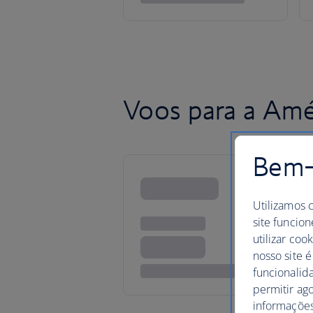
Voos para a Amé
Bem-v
Utilizamos 
site funcion
utilizar coo
nosso site é
funcionalid
permitir ag
informações,