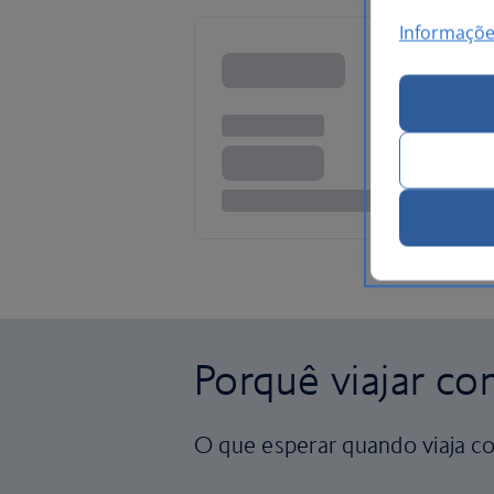
Informaçõe
Porquê viajar co
O que esperar quando viaja co