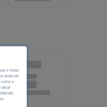
que o nosso
mos ainda de
ma como o
 ativar
pretende
is