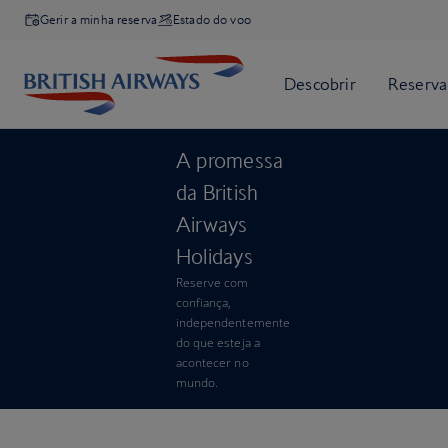
Gerir a minha reserva
Estado do voo
A promessa
da British
Airways
Holidays
Reserve com
confiança,
independentemente
do que esteja a
acontecer no
mundo.