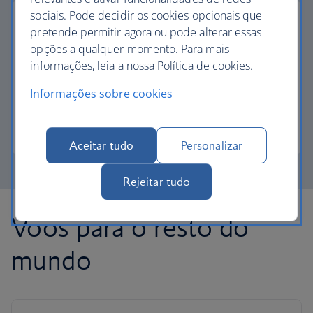
sociais. Pode decidir os cookies opcionais que
pretende permitir agora ou pode alterar essas
opções a qualquer momento. Para mais
pagamento parcial com avios
informações, leia a nossa Política de cookies.
Informações sobre cookies
Reduza o custo do seu próximo voo com Avios.
Saiba mais sobre o pagamento parcial
Aceitar tudo
Personalizar
Rejeitar tudo
Voos para o resto do
mundo