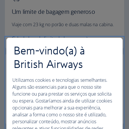
Um limite de bagagem generoso
Viaje com 23 kg no porão e duas malas na cabina.
Calculadora de limite de bagagem
Bem-vindo(a) à
British Airways
Os mais elevados padrões
Utilizamos cookies e tecnologias semelhantes.
Alguns são essenciais para que o nosso site
Escolha a British Airways para desfrutar de mais do
funcione ou para prestar os serviços que solicita
que apenas um voo.
ou espera. Gostaríamos ainda de utilizar cookies
opcionais para melhorar a sua experiência,
Descubra a experiência
analisar a forma como o nosso site é utilizado,
personalizar conteúdo, mostrar anúncios
relevantes e ativar funcionalidades de redes