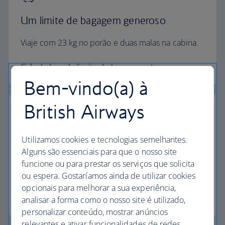
Um limite de bagagem generoso
Viaje com 23 kg no porão e duas malas na cabina.
Calculadora de limite de bagagem
Bem-vindo(a) à
British Airways
Os mais elevados padrões
Utilizamos cookies e tecnologias semelhantes.
Alguns são essenciais para que o nosso site
Escolha a British Airways para desfrutar de mais do
funcione ou para prestar os serviços que solicita
que apenas um voo.
ou espera. Gostaríamos ainda de utilizar cookies
opcionais para melhorar a sua experiência,
Descubra a experiência
analisar a forma como o nosso site é utilizado,
personalizar conteúdo, mostrar anúncios
relevantes e ativar funcionalidades de redes