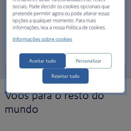
sociais. Pode decidir os cookies opcionais que
pretende permitir agora ou pode alterar essas
opções a qualquer momento. Para mais
pagamento parcial com avios
informações, leia a nossa Política de cookies.
Informações sobre cookies
Reduza o custo do seu próximo voo com Avios.
Saiba mais sobre o pagamento parcial
Aceitar tudo
Personalizar
Rejeitar tudo
Voos para o resto do
mundo