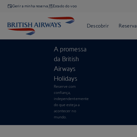
Gerir a minha reserva
Estado do voo
A promessa
da British
Airways
Holidays
Reserve com
confiança,
independentemente
do que esteja a
acontecer no
mundo.