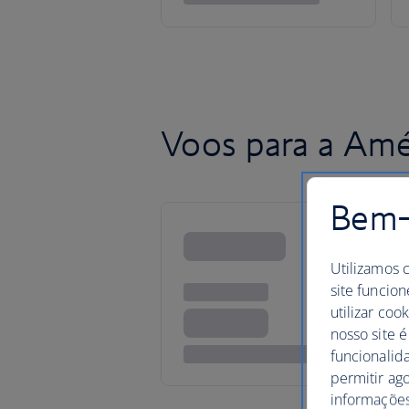
Voos para a Amé
Bem-v
Utilizamos 
site funcion
utilizar coo
nosso site é
funcionalid
permitir ag
informações,