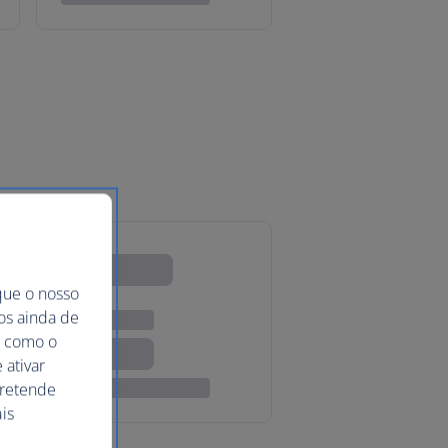
que o nosso
mos ainda de
ma como o
 ativar
pretende
is