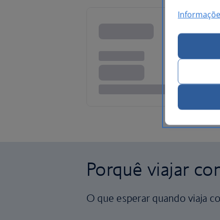
Informaçõe
Porquê viajar co
O que esperar quando viaja co