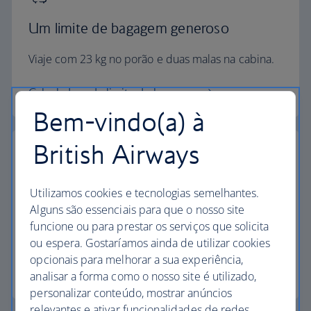
Um limite de bagagem generoso
Viaje com 23 kg no porão e duas malas na cabina.
Calculadora de limite de bagagem
Bem-vindo(a) à
British Airways
Os mais elevados padrões
Utilizamos cookies e tecnologias semelhantes.
Alguns são essenciais para que o nosso site
Escolha a British Airways para desfrutar de mais do
funcione ou para prestar os serviços que solicita
que apenas um voo.
ou espera. Gostaríamos ainda de utilizar cookies
opcionais para melhorar a sua experiência,
Descubra a experiência
analisar a forma como o nosso site é utilizado,
personalizar conteúdo, mostrar anúncios
relevantes e ativar funcionalidades de redes