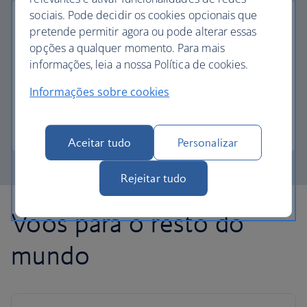
sociais. Pode decidir os cookies opcionais que
pretende permitir agora ou pode alterar essas
opções a qualquer momento. Para mais
pagamento parcial com avios
informações, leia a nossa Política de cookies.
Informações sobre cookies
Reduza o custo do seu próximo voo com Avios.
Saiba mais sobre o pagamento parcial
Aceitar tudo
Personalizar
Rejeitar tudo
Voos para o resto do
mundo