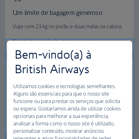
Um limite de bagagem generoso
Viaje com 23 kg no porão e duas malas na cabina.
Calculadora de limite de bagagem
Bem-vindo(a) à
British Airways
Os mais elevados padrões
Utilizamos cookies e tecnologias semelhantes.
Alguns são essenciais para que o nosso site
Escolha a British Airways para desfrutar de mais do
funcione ou para prestar os serviços que solicita
que apenas um voo.
ou espera. Gostaríamos ainda de utilizar cookies
opcionais para melhorar a sua experiência,
Descubra a experiência
analisar a forma como o nosso site é utilizado,
personalizar conteúdo, mostrar anúncios
relevantes e ativar funcionalidades de redes