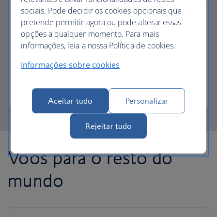
sociais. Pode decidir os cookies opcionais que
pretende permitir agora ou pode alterar essas
opções a qualquer momento. Para mais
pagamento parcial com avios
informações, leia a nossa Política de cookies.
Informações sobre cookies
Reduza o custo do seu próximo voo com Avios.
Saiba mais sobre o pagamento parcial
Aceitar tudo
Personalizar
Rejeitar tudo
Voos para o resto do
mundo