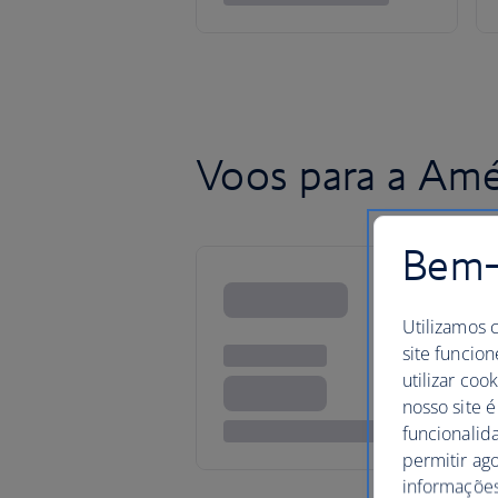
Voos para a Amé
Bem-v
Utilizamos 
site funcion
utilizar coo
nosso site é
funcionalid
permitir ag
informações,