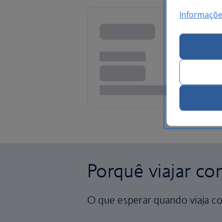
Informaçõe
Porquê viajar co
O que esperar quando viaja co