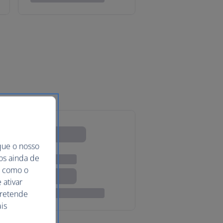
que o nosso
mos ainda de
ma como o
 ativar
pretende
is