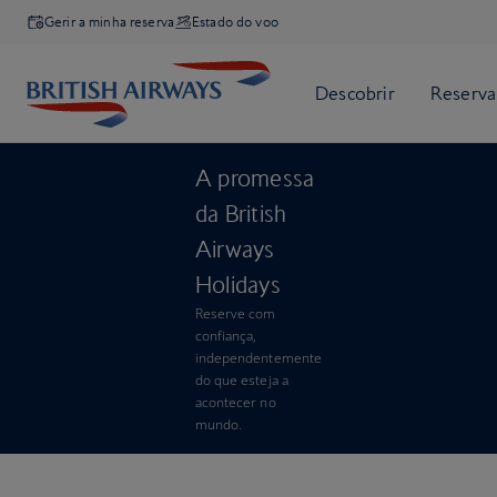
Gerir a minha reserva
Estado do voo
A promessa
da British
Airways
Holidays
Reserve com
confiança,
independentemente
do que esteja a
acontecer no
mundo.