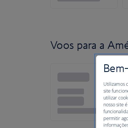
Voos para a Amé
Bem-v
Utilizamos 
site funcion
utilizar coo
nosso site é
funcionalid
permitir ag
informações,