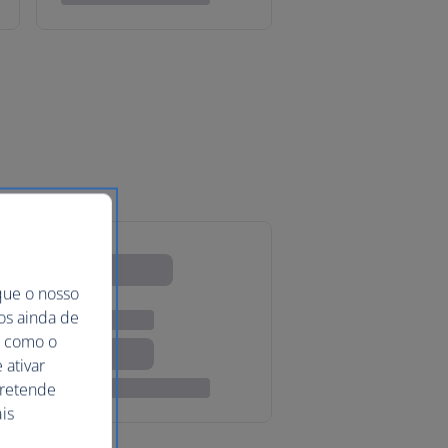
que o nosso
mos ainda de
ma como o
 ativar
pretende
is