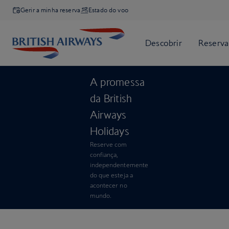
Gerir a minha reserva
Estado do voo
A promessa
da British
Airways
Holidays
Reserve com
confiança,
independentemente
do que esteja a
acontecer no
mundo.