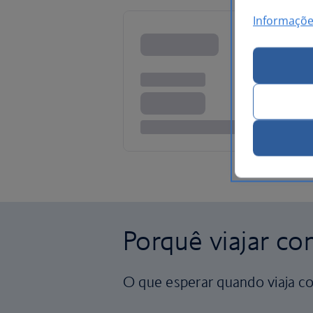
Informaçõe
Porquê viajar co
O que esperar quando viaja co