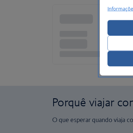
Informaçõe
Porquê viajar co
O que esperar quando viaja co