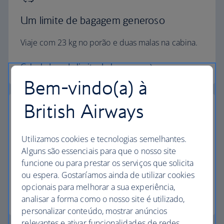
Um limite de bagagem generoso
Viaje com 23 kg no porão e duas malas na cabina.
Calculadora de limite de bagagem
Bem-vindo(a) à
British Airways
Os mais elevados padrões
Utilizamos cookies e tecnologias semelhantes.
Alguns são essenciais para que o nosso site
Escolha a British Airways para desfrutar de mais do
funcione ou para prestar os serviços que solicita
que apenas um voo.
ou espera. Gostaríamos ainda de utilizar cookies
opcionais para melhorar a sua experiência,
Descubra a experiência
analisar a forma como o nosso site é utilizado,
personalizar conteúdo, mostrar anúncios
relevantes e ativar funcionalidades de redes