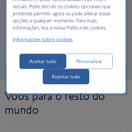
sociais. Pode decidir os cookies opcionais que
pretende permitir agora ou pode alterar essas
opções a qualquer momento. Para mais
pagamento parcial com avios
informações, leia a nossa Política de cookies.
Informações sobre cookies
Reduza o custo do seu próximo voo com Avios.
Saiba mais sobre o pagamento parcial
Aceitar tudo
Personalizar
Rejeitar tudo
Voos para o resto do
mundo