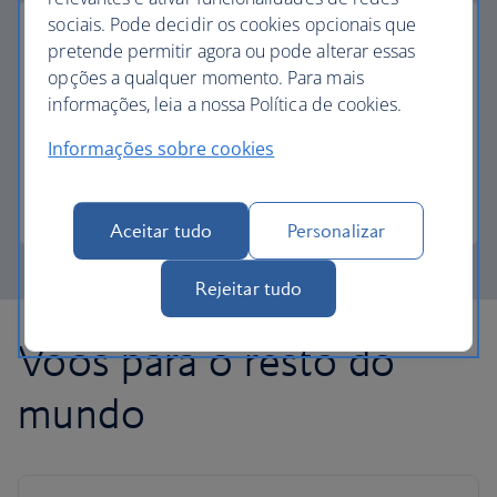
sociais. Pode decidir os cookies opcionais que
pretende permitir agora ou pode alterar essas
opções a qualquer momento. Para mais
pagamento parcial com avios
informações, leia a nossa Política de cookies.
Informações sobre cookies
Reduza o custo do seu próximo voo com Avios.
Saiba mais sobre o pagamento parcial
Aceitar tudo
Personalizar
Rejeitar tudo
Voos para o resto do
mundo