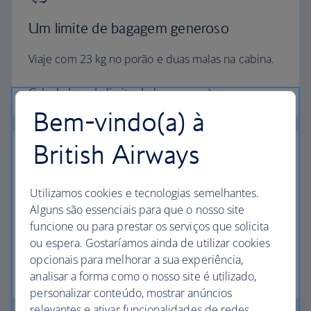
Um limite de bagagem generoso
Viaje com 23 kg no porão e duas malas na cabina.
Calculadora de limite de bagagem
Bem-vindo(a) à
British Airways
Os mais elevados padrões
Utilizamos cookies e tecnologias semelhantes.
Alguns são essenciais para que o nosso site
Escolha a British Airways para desfrutar de mais do
funcione ou para prestar os serviços que solicita
que apenas um voo.
ou espera. Gostaríamos ainda de utilizar cookies
opcionais para melhorar a sua experiência,
Descubra a experiência
analisar a forma como o nosso site é utilizado,
personalizar conteúdo, mostrar anúncios
relevantes e ativar funcionalidades de redes