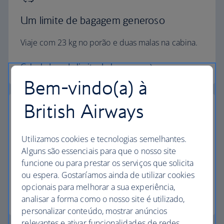
Um limite de bagagem generoso
Viaje com 23 kg no porão e duas malas na cabina.
Calculadora de limite de bagagem
Bem-vindo(a) à
British Airways
Os mais elevados padrões
Utilizamos cookies e tecnologias semelhantes.
Alguns são essenciais para que o nosso site
Escolha a British Airways para desfrutar de mais do
funcione ou para prestar os serviços que solicita
que apenas um voo.
ou espera. Gostaríamos ainda de utilizar cookies
opcionais para melhorar a sua experiência,
Descubra a experiência
analisar a forma como o nosso site é utilizado,
personalizar conteúdo, mostrar anúncios
relevantes e ativar funcionalidades de redes