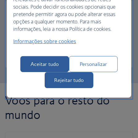
sociais. Pode decidir os cookies opcionais que
pretende permitir agora ou pode alterar essas
opções a qualquer momento. Para mais
pagamento parcial com avios
informações, leia a nossa Política de cookies.
Informações sobre cookies
Reduza o custo do seu próximo voo com Avios.
Saiba mais sobre o pagamento parcial
Aceitar tudo
Personalizar
Rejeitar tudo
Voos para o resto do
mundo