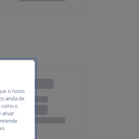
que o nosso
mos ainda de
ma como o
 ativar
pretende
is