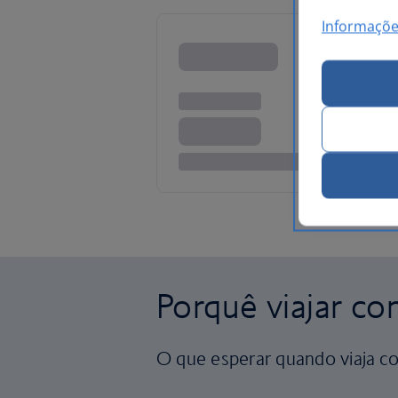
Informaçõe
Porquê viajar co
O que esperar quando viaja co