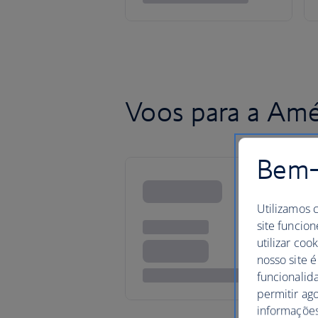
Voos para a Amé
Bem-v
Utilizamos 
site funcion
utilizar coo
nosso site é
funcionalid
permitir ag
informações,