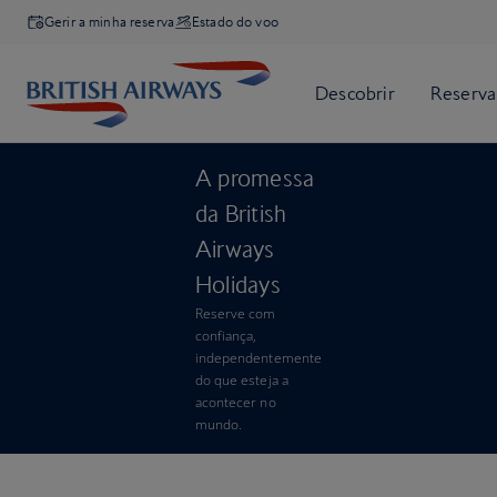
Gerir a minha reserva
Estado do voo
A promessa
da British
Airways
Holidays
Reserve com
confiança,
independentemente
do que esteja a
acontecer no
mundo.