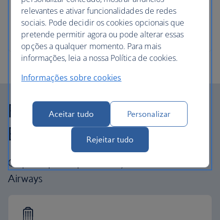
relevantes e ativar funcionalidades de redes
sociais. Pode decidir os cookies opcionais que
pretende permitir agora ou pode alterar essas
opções a qualquer momento. Para mais
informações, leia a nossa Política de cookies.
Informações sobre cookies
Porquê viajar com a
Aceitar tudo
Personalizar
British Airways
Rejeitar tudo
O que esperar quando viaja com a British
Airways