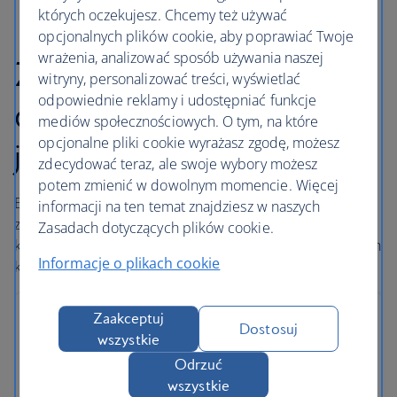
których oczekujesz. Chcemy też używać
opcjonalnych plików cookie, aby poprawiać Twoje
wrażenia, analizować sposób używania naszej
Zarezerwowanie lotu
witryny, personalizować treści, wyświetlać
odpowiednie reklamy i udostępniać funkcje
online w British Airways
mediów społecznościowych. O tym, na które
opcjonalne pliki cookie wyrażasz zgodę, możesz
jest szybkie i łatwe
zdecydować teraz, ale swoje wybory możesz
potem zmienić w dowolnym momencie. Więcej
British Airways dokłada wszelkich starań, aby podczas
informacji na ten temat znajdziesz w naszych
zabezpieczania płatności online zachować poufność
Zasadach dotyczących plików cookie.
klienta. Obejmuje to zapewnienie bezpieczeństwa danych
Informacje o plikach cookie
karty kredytowej i innych danych osobowych.
Zaakceptuj
Dostosuj
wszystkie
Odrzuć
wszystkie