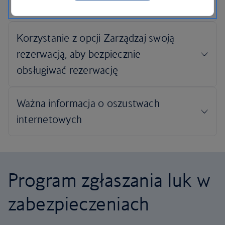
Program zgłaszania luk w
zabezpieczeniach