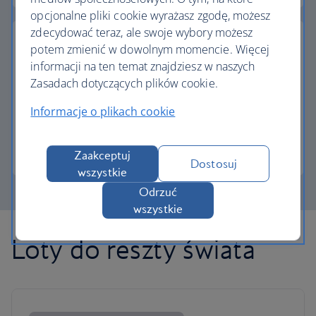
opcjonalne pliki cookie wyrażasz zgodę, możesz
zdecydować teraz, ale swoje wybory możesz
potem zmienić w dowolnym momencie. Więcej
informacji na ten temat znajdziesz w naszych
Zasadach dotyczących plików cookie.
Częściowa płatność w Avios
Informacje o plikach cookie
Płacisz mniej za następny lot, jeśli wymienisz Avios.
Więcej informacji o płatności częściowej
Zaakceptuj
Dostosuj
wszystkie
Odrzuć
wszystkie
Loty do reszty świata