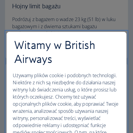
Hojny limit bagażu
Podróżuj z bagażem o wadze 23 kg (51 lb) w luku
bagażowym i z dwiema sztukami bagażu
podręcznego w kabinie.
Witamy w British
Kalkulator limitu bagażu
Airways
Używamy plików cookie i podobnych technologii.
Niektóre z nich są niezbędne do działania naszej
witryny lub świadczenia usług, o które prosisz lub
Najwyższe standardy
których oczekujesz. Chcemy też używać
opcjonalnych plików cookie, aby poprawiać Twoje
Loty z British Airways to coś więcej niż podróż z
wrażenia, analizować sposób używania naszej
jednego miejsca do drugiego.
witryny, personalizować treści, wyświetlać
odpowiednie reklamy i udostępniać funkcje
Odkryj udogodnienia
mediów społecznościowych. O tym, na które