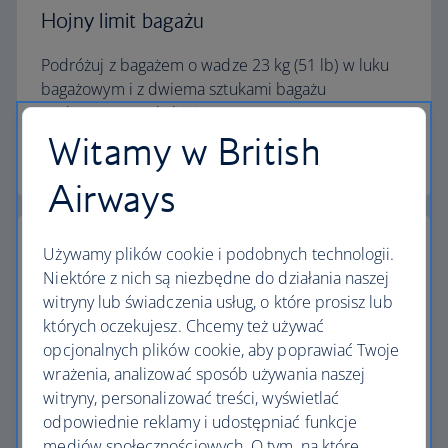
Hojny limit bagażu
Podróżuj z bagażem o wadze 23 kg (51 lb) w luku
bagażowym i z dwiema sztukami bagażu
podręcznego w kabinie.
Witamy w British
Kalkulator limitu bagażu
Airways
Używamy plików cookie i podobnych technologii.
Niektóre z nich są niezbędne do działania naszej
witryny lub świadczenia usług, o które prosisz lub
Najwyższe standardy
których oczekujesz. Chcemy też używać
opcjonalnych plików cookie, aby poprawiać Twoje
Loty z British Airways to coś więcej niż podróż z
wrażenia, analizować sposób używania naszej
jednego miejsca do drugiego.
witryny, personalizować treści, wyświetlać
odpowiednie reklamy i udostępniać funkcje
Odkryj udogodnienia
mediów społecznościowych. O tym, na które