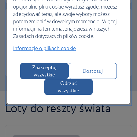
opcjonalne pliki cookie wyrażasz zgodę, możesz
zdecydować teraz, ale swoje wybory możesz
potem zmienić w dowolnym momencie. Więcej
informacji na ten temat znajdziesz w naszych
Zasadach dotyczących plików cookie.
Częściowa płatność w Avios
Informacje o plikach cookie
Płacisz mniej za następny lot, jeśli wymienisz Avios.
Więcej informacji o płatności częściowej
Zaakceptuj
Dostosuj
wszystkie
Odrzuć
wszystkie
Loty do reszty świata