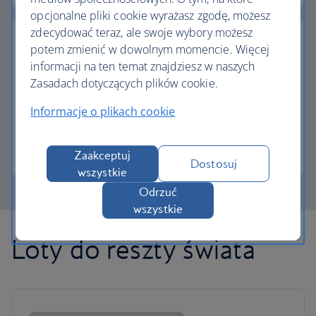
opcjonalne pliki cookie wyrażasz zgodę, możesz
zdecydować teraz, ale swoje wybory możesz
potem zmienić w dowolnym momencie. Więcej
informacji na ten temat znajdziesz w naszych
Zasadach dotyczących plików cookie.
Częściowa płatność w Avios
Informacje o plikach cookie
Płacisz mniej za następny lot, jeśli wymienisz Avios.
Więcej informacji o płatności częściowej
Zaakceptuj
Dostosuj
wszystkie
Odrzuć
wszystkie
Loty do reszty świata