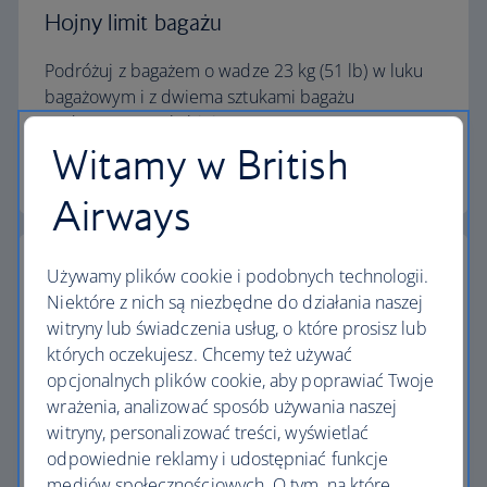
Hojny limit bagażu
Podróżuj z bagażem o wadze 23 kg (51 lb) w luku
bagażowym i z dwiema sztukami bagażu
podręcznego w kabinie.
Witamy w British
Kalkulator limitu bagażu
Airways
Używamy plików cookie i podobnych technologii.
Niektóre z nich są niezbędne do działania naszej
witryny lub świadczenia usług, o które prosisz lub
Najwyższe standardy
których oczekujesz. Chcemy też używać
opcjonalnych plików cookie, aby poprawiać Twoje
Loty z British Airways to coś więcej niż podróż z
wrażenia, analizować sposób używania naszej
jednego miejsca do drugiego.
witryny, personalizować treści, wyświetlać
odpowiednie reklamy i udostępniać funkcje
Odkryj udogodnienia
mediów społecznościowych. O tym, na które