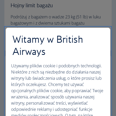
Hojny limit bagażu
Podróżuj z bagażem o wadze 23 kg (51 lb) w luku
bagażowym i z dwiema sztukami bagażu
podręcznego w kabinie.
Witamy w British
Kalkulator limitu bagażu
Airways
Używamy plików cookie i podobnych technologii.
Niektóre z nich są niezbędne do działania naszej
witryny lub świadczenia usług, o które prosisz lub
Najwyższe standardy
których oczekujesz. Chcemy też używać
opcjonalnych plików cookie, aby poprawiać Twoje
Loty z British Airways to coś więcej niż podróż z
wrażenia, analizować sposób używania naszej
jednego miejsca do drugiego.
witryny, personalizować treści, wyświetlać
odpowiednie reklamy i udostępniać funkcje
Odkryj udogodnienia
mediów społecznościowych. O tym, na które