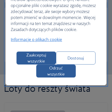
opcjonalne pliki cookie wyrażasz zgodę, możesz
zdecydować teraz, ale swoje wybory możesz
potem zmienić w dowolnym momencie. Więcej
informacji na ten temat znajdziesz w naszych
Zasadach dotyczących plików cookie.
Częściowa płatność w Avios
Informacje o plikach cookie
Płacisz mniej za następny lot, jeśli wymienisz Avios.
Więcej informacji o płatności częściowej
Zaakceptuj
Dostosuj
wszystkie
Odrzuć
wszystkie
Loty do reszty świata