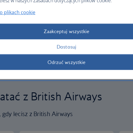
ziesz w naszych Zasadach dotyczących plików cookie.
o plikach cookie
Zaakceptuj wszystkie
Dostosuj
Odrzuć wszystkie
atać z British Airways
gdy lecisz z British Airways