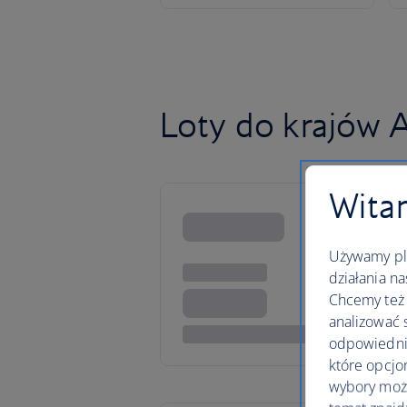
Loty do krajów 
Witam
Używamy pli
działania na
Chcemy też 
analizować 
odpowiednie
które opcjo
wybory moż