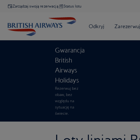
Zarządzaj swoją rezerwacją
Status lotu
Gwarancja
British
Airways
Holidays
Rezerwuj bez
obaw, bez
względu na
sytuację na
świecie.