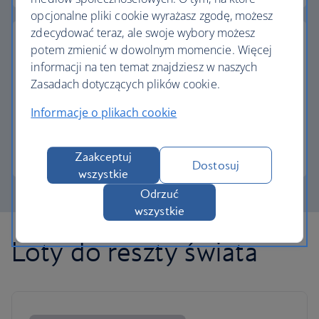
opcjonalne pliki cookie wyrażasz zgodę, możesz
zdecydować teraz, ale swoje wybory możesz
potem zmienić w dowolnym momencie. Więcej
informacji na ten temat znajdziesz w naszych
Zasadach dotyczących plików cookie.
Częściowa płatność w Avios
Informacje o plikach cookie
Płacisz mniej za następny lot, jeśli wymienisz Avios.
Więcej informacji o płatności częściowej
Zaakceptuj
Dostosuj
wszystkie
Odrzuć
wszystkie
Loty do reszty świata