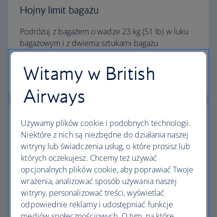
Hojny limit bagażu
Podróżuj z bagażem o wadze 23 kg (51 lb) w luku
bagażowym i z dwiema sztukami bagażu
podręcznego w kabinie.
Witamy w British
Kalkulator limitu bagażu
Airways
Używamy plików cookie i podobnych technologii.
Niektóre z nich są niezbędne do działania naszej
witryny lub świadczenia usług, o które prosisz lub
Najwyższe standardy
których oczekujesz. Chcemy też używać
opcjonalnych plików cookie, aby poprawiać Twoje
Loty z British Airways to coś więcej niż podróż z
wrażenia, analizować sposób używania naszej
jednego miejsca do drugiego.
witryny, personalizować treści, wyświetlać
odpowiednie reklamy i udostępniać funkcje
Odkryj udogodnienia
mediów społecznościowych. O tym, na które