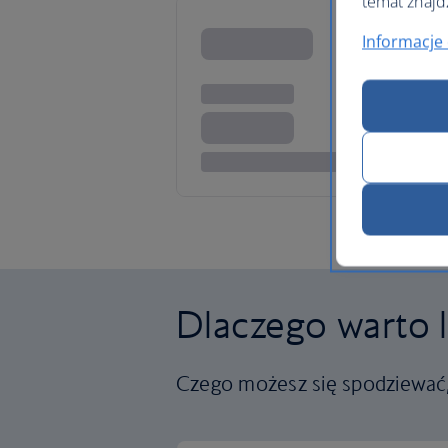
temat znajd
Informacje 
Dlaczego warto l
Czego możesz się spodziewać, 