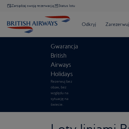
Zarządzaj swoją rezerwacją
Status lotu
Gwarancja
British
Airways
Holidays
Rezerwuj bez
obaw, bez
względu na
sytuację na
świecie.