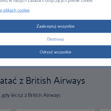
ziesz w naszych Zasadach dotyczących plików cookie.
o plikach cookie
Zaakceptuj wszystkie
Dostosuj
Odrzuć wszystkie
atać z British Airways
gdy lecisz z British Airways