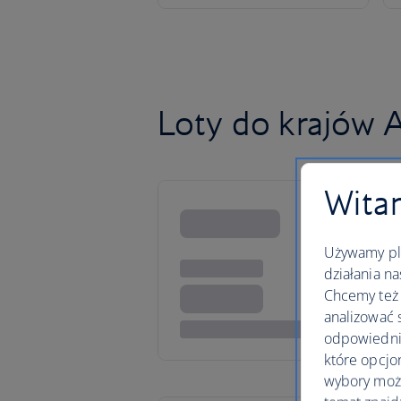
Loty do krajów 
Witam
Używamy pli
działania na
Chcemy też 
analizować 
odpowiednie
które opcjo
wybory moż