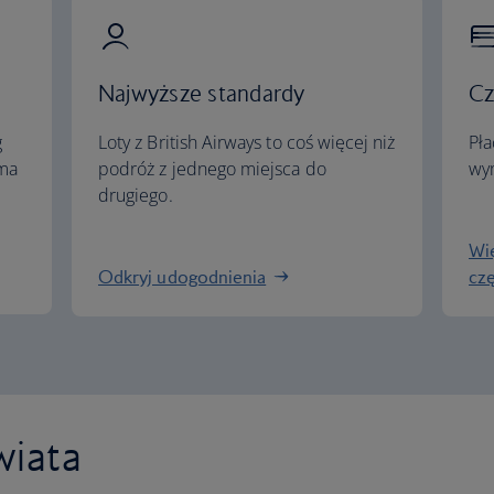
Najwyższe standardy
Cz
g
Loty z British Airways to coś więcej niż
Pła
ema
podróż z jednego miejsca do
wym
drugiego.
Wię
Odkryj udogodnienia
cz
wiata