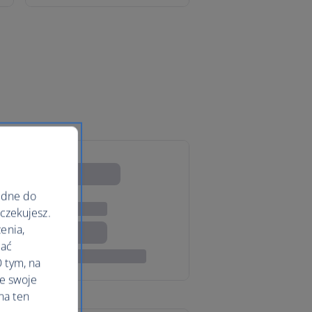
ędne do
oczekujesz.
enia,
lać
 tym, na
le swoje
na ten