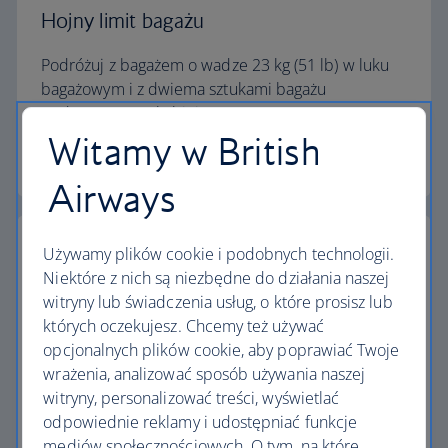
Hojny limit bagażu
Podróżuj z bagażem o wadze 23 kg (51 lb) w luku
bagażowym i z dwiema sztukami bagażu
podręcznego w kabinie.
Witamy w British
Kalkulator limitu bagażu
Airways
Używamy plików cookie i podobnych technologii.
Niektóre z nich są niezbędne do działania naszej
witryny lub świadczenia usług, o które prosisz lub
Najwyższe standardy
których oczekujesz. Chcemy też używać
opcjonalnych plików cookie, aby poprawiać Twoje
Loty z British Airways to coś więcej niż podróż z
wrażenia, analizować sposób używania naszej
jednego miejsca do drugiego.
witryny, personalizować treści, wyświetlać
odpowiednie reklamy i udostępniać funkcje
Odkryj udogodnienia
mediów społecznościowych. O tym, na które