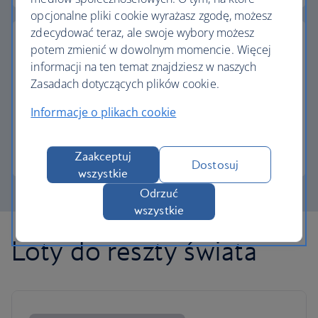
opcjonalne pliki cookie wyrażasz zgodę, możesz
zdecydować teraz, ale swoje wybory możesz
potem zmienić w dowolnym momencie. Więcej
informacji na ten temat znajdziesz w naszych
Zasadach dotyczących plików cookie.
Częściowa płatność w Avios
Informacje o plikach cookie
Płacisz mniej za następny lot, jeśli wymienisz Avios.
Więcej informacji o płatności częściowej
Zaakceptuj
Dostosuj
wszystkie
Odrzuć
wszystkie
Loty do reszty świata