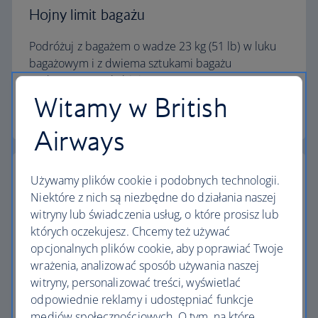
Hojny limit bagażu
Podróżuj z bagażem o wadze 23 kg (51 lb) w luku
bagażowym i z dwiema sztukami bagażu
podręcznego w kabinie.
Witamy w British
Kalkulator limitu bagażu
Airways
Używamy plików cookie i podobnych technologii.
Niektóre z nich są niezbędne do działania naszej
witryny lub świadczenia usług, o które prosisz lub
Najwyższe standardy
których oczekujesz. Chcemy też używać
opcjonalnych plików cookie, aby poprawiać Twoje
Loty z British Airways to coś więcej niż podróż z
wrażenia, analizować sposób używania naszej
jednego miejsca do drugiego.
witryny, personalizować treści, wyświetlać
odpowiednie reklamy i udostępniać funkcje
Odkryj udogodnienia
mediów społecznościowych. O tym, na które