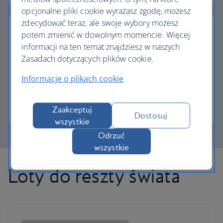
opcjonalne pliki cookie wyrażasz zgodę, możesz
zdecydować teraz, ale swoje wybory możesz
potem zmienić w dowolnym momencie. Więcej
informacji na ten temat znajdziesz w naszych
Zasadach dotyczących plików cookie.
Częściowa płatność w Avios
Informacje o plikach cookie
Płacisz mniej za następny lot, jeśli wymienisz Avios.
Więcej informacji o płatności częściowej
Zaakceptuj
Dostosuj
wszystkie
Odrzuć
wszystkie
Loty do reszty świata