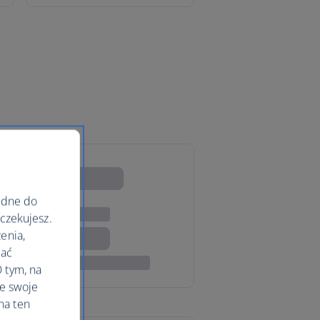
ędne do
oczekujesz.
enia,
lać
 tym, na
le swoje
na ten