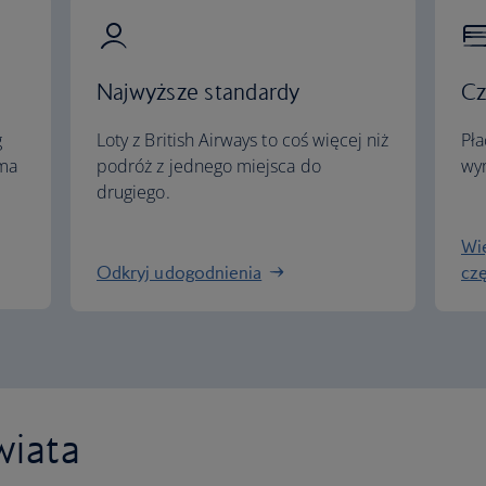
Najwyższe standardy
Cz
g
Loty z British Airways to coś więcej niż
Pła
ema
podróż z jednego miejsca do
wym
drugiego.
Wię
Odkryj udogodnienia
cz
wiata