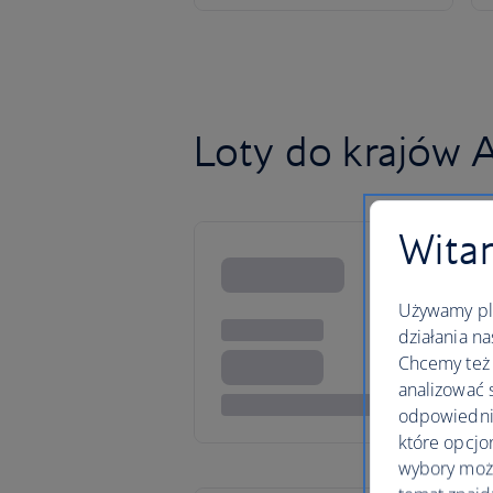
Loty do krajów 
Witam
Używamy pli
działania na
Chcemy też 
analizować 
odpowiednie
które opcjo
wybory moż