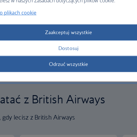
ziesz w naszych Zasadach dotyczących plików cookie.
o plikach cookie
Zaakceptuj wszystkie
Dostosuj
Odrzuć wszystkie
atać z British Airways
gdy lecisz z British Airways