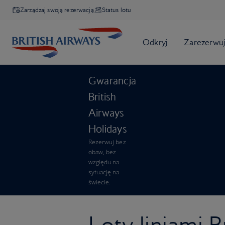
Zarządzaj swoją rezerwacją
Status lotu
Gwarancja
British
Airways
Holidays
Rezerwuj bez
obaw, bez
względu na
sytuację na
świecie.