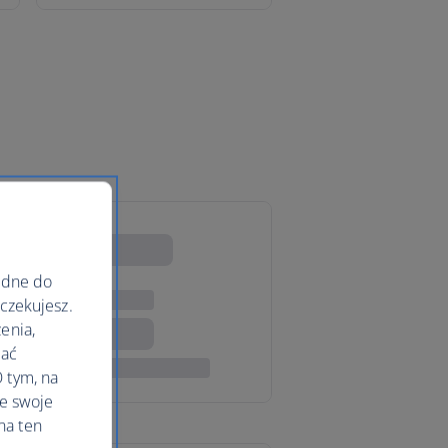
ędne do
oczekujesz.
enia,
lać
 tym, na
le swoje
na ten