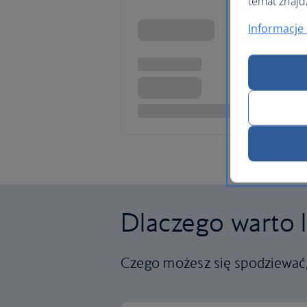
temat znajd
Informacje 
Dlaczego warto l
Czego możesz się spodziewać, 