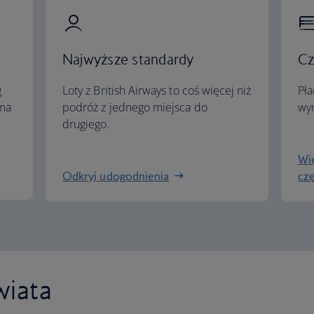
Najwyższe standardy
Cz
g
Loty z British Airways to coś więcej niż
Pła
ema
podróż z jednego miejsca do
wym
drugiego.
Wię
Odkryj udogodnienia
cz
wiata