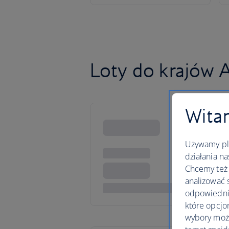
Loty do krajów 
Witam
Używamy pli
działania na
Chcemy też 
analizować 
odpowiednie
które opcjo
wybory moż