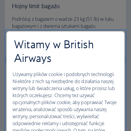
Hojny limit bagażu
Podróżuj z bagażem o wadze 23 kg (51 lb) w luku
bagażowym i z dwiema sztukami bagażu
podręcznego w kabinie.
Witamy w British
Kalkulator limitu bagażu
Airways
Używamy plików cookie i podobnych technologii.
Niektóre z nich są niezbędne do działania naszej
witryny lub świadczenia usług, o które prosisz lub
Najwyższe standardy
których oczekujesz. Chcemy też używać
opcjonalnych plików cookie, aby poprawiać Twoje
Loty z British Airways to coś więcej niż podróż z
wrażenia, analizować sposób używania naszej
jednego miejsca do drugiego.
witryny, personalizować treści, wyświetlać
odpowiednie reklamy i udostępniać funkcje
Odkryj udogodnienia
mediów społecznościowych. O tym, na które