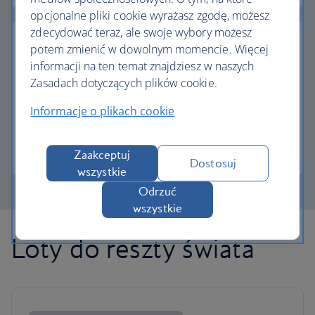
opcjonalne pliki cookie wyrażasz zgodę, możesz
zdecydować teraz, ale swoje wybory możesz
potem zmienić w dowolnym momencie. Więcej
informacji na ten temat znajdziesz w naszych
Zasadach dotyczących plików cookie.
Częściowa płatność w Avios
Informacje o plikach cookie
Płacisz mniej za następny lot, jeśli wymienisz Avios.
Więcej informacji o płatności częściowej
Zaakceptuj
Dostosuj
wszystkie
Odrzuć
wszystkie
Loty do reszty świata