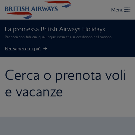
La promessa British Airways Holidays
Prenota con fiducia, qualunque cosa stia succedendo nel mondo.
Per sapere di più
Cerca o prenota voli
e vacanze