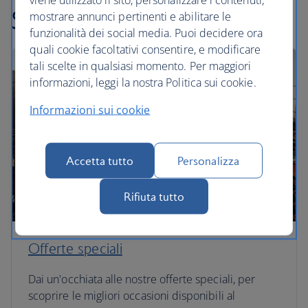
Scopri altre offerte
mostrare annunci pertinenti e abilitare le
funzionalità dei social media. Puoi decidere ora
quali cookie facoltativi consentire, e modificare
tali scelte in qualsiasi momento. Per maggiori
informazioni, leggi la nostra Politica sui cookie.
Informazioni sui cookie
Accetta tutto
Personalizza
Rifiuta tutto
Offerte speciali
Dai un'occhiata alle nostre offerte speciali, per
scoprire le migliori occasioni disponibili al