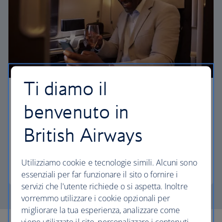
Ti diamo il
First
benvenuto in
Scegli la First per godere di tantissimi comfort,
British Airways
dalla cucina raffinata alla propria suite privata e
all'accesso alle nostre eleganti lounge di partenza.
Utilizziamo cookie e tecnologie simili. Alcuni sono
First
essenziali per far funzionare il sito o fornire i
servizi che l'utente richiede o si aspetta. Inoltre
vorremmo utilizzare i cookie opzionali per
migliorare la tua esperienza, analizzare come
viene utilizzato il sito, personalizzare i contenuti,