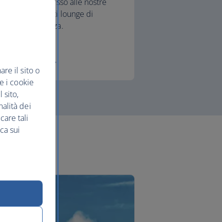
all'accesso alle nostre
eleganti lounge di
partenza.
First
re il sito o
re i cookie
 sito,
nalità dei
care tali
ca sui