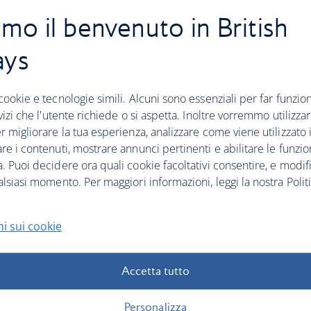
gambe in una cabina
dedicata e letto
amo il benvenuto in British
separata e più silenziosa.
completamente
orizzontale per un sonno
ays
ristoratore.
Club World
World Traveller Plus
cookie e tecnologie simili. Alcuni sono essenziali per far funziona
rvizi che l'utente richiede o si aspetta. Inoltre vorremmo utilizza
r migliorare la tua esperienza, analizzare come viene utilizzato il
re i contenuti, mostrare annunci pertinenti e abilitare le funzio
. Puoi decidere ora quali cookie facoltativi consentire, e modifi
alsiasi momento. Per maggiori informazioni, leggi la nostra Politi
rte
i sui cookie
Accetta tutto
Personalizza