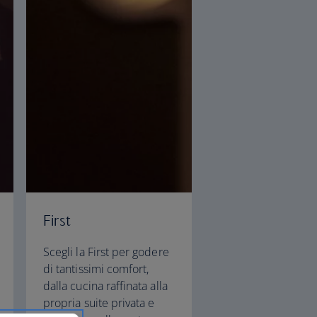
First
Scegli la First per godere
di tantissimi comfort,
dalla cucina raffinata alla
propria suite privata e