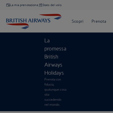
La mia prenotazione
Stato del volo
La
promessa
British
Airways
Holidays
Prenota con
fiducia,
qualunque cosa
stia
succedendo
nel mondo.