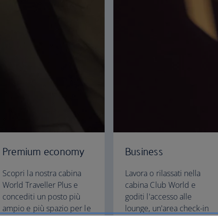
Premium economy
Business
Scopri la nostra cabina
Lavora o rilassati nella
World Traveller Plus e
cabina Club World e
concediti un posto più
goditi l'accesso alle
ampio e più spazio per le
lounge, un'area check-in