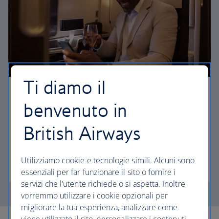
Ti diamo il
First
benvenuto in
Scegli la First per godere di tantissimi comfort,
British Airways
dalla cucina raffinata alla propria suite privata e
all'accesso alle nostre eleganti lounge di partenza.
Utilizziamo cookie e tecnologie simili. Alcuni sono
First
essenziali per far funzionare il sito o fornire i
servizi che l'utente richiede o si aspetta. Inoltre
vorremmo utilizzare i cookie opzionali per
migliorare la tua esperienza, analizzare come
viene utilizzato il sito, personalizzare i contenuti,