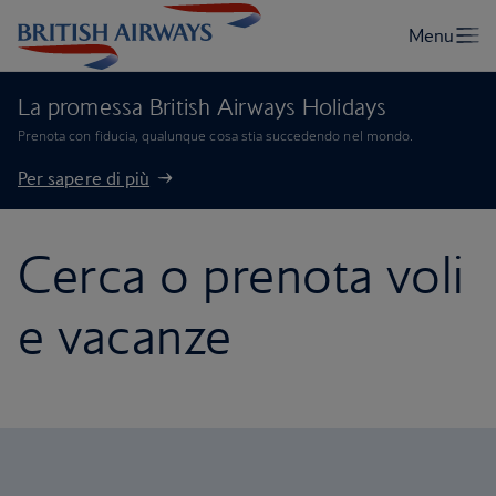
La promessa British Airways Holidays
Prenota con fiducia, qualunque cosa stia succedendo nel mondo.
Per sapere di più
Cerca o prenota voli
e vacanze