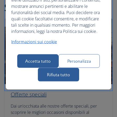
Scopri altre offerte
mostrare annunci pertinenti e abilitare le
funzionalità dei social media. Puoi decidere ora
quali cookie facoltativi consentire, e modificare
tali scelte in qualsiasi momento. Per maggiori
informazioni, leggi la nostra Politica sui cookie.
Informazioni sui cookie
Accetta tutto
Personalizza
Rifiuta tutto
Offerte speciali
Dai un'occhiata alle nostre offerte speciali, per
scoprire le migliori occasioni disponibili al