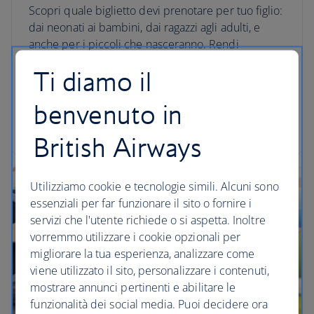
Scopri quale biglietto devi prenotare per tuo figlio:
dai neonati ai bambini, dai ragazzi agli adulti, e
anche per i piccoli che nasceranno. Rendi
l'esperienza in aeroporto più semplice,
Ti diamo il
predisponendo la documentazione corretta per il
viaggio e le carte d'imbarco per tutta la famiglia.
benvenuto in
Che il viaggio abbia inizio
British Airways
Utilizziamo cookie e tecnologie simili. Alcuni sono
essenziali per far funzionare il sito o fornire i
servizi che l'utente richiede o si aspetta. Inoltre
vorremmo utilizzare i cookie opzionali per
migliorare la tua esperienza, analizzare come
viene utilizzato il sito, personalizzare i contenuti,
mostrare annunci pertinenti e abilitare le
funzionalità dei social media. Puoi decidere ora