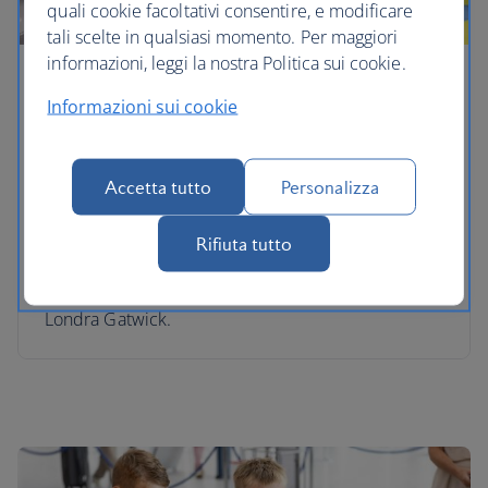
quali cookie facoltativi consentire, e modificare
tali scelte in qualsiasi momento. Per maggiori
informazioni, leggi la nostra Politica sui cookie.
Lounge per bambini
Informazioni sui cookie
I tuoi bambini possono giocare con mini aeroplani
e altri giochi My 1st Years, così mentre i più piccoli
Accetta tutto
Personalizza
si divertono, tu puoi rilassarti nelle nostre lounge.
Disponiamo di Kids Zone Skyflyer presso: Club
South e Club North del terminal 5 e Club Lounge
Rifiuta tutto
del terminal 5B di Londra Heathrow, First and Club
Lounge del terminal 3 di Londra Heathrow e
Londra Gatwick.