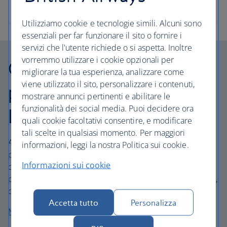
Utilizziamo cookie e tecnologie simili. Alcuni sono
essenziali per far funzionare il sito o fornire i
servizi che l'utente richiede o si aspetta. Inoltre
vorremmo utilizzare i cookie opzionali per
Opere di ristrutturazione
migliorare la tua esperienza, analizzare come
viene utilizzato il sito, personalizzare i contenuti,
presso l'aeroporto di
mostrare annunci pertinenti e abilitare le
funzionalità dei social media. Puoi decidere ora
London City
quali cookie facoltativi consentire, e modificare
tali scelte in qualsiasi momento. Per maggiori
Attualmente, presso l'aeroporto di London City, la lounge
informazioni, leggi la nostra Politica sui cookie.
partenze, i banchi check-in e i nastri bagagli sono in fase
Informazioni sui cookie
di ammodernamento. Durante questi lavori, nella lounge
partenze le code potrebbero essere più lunghe del solito,
con possibili ritardi ai controlli di sicurezza.
Accetta tutto
Personalizza
Maggiori informazioni sull'assistenza ai disabili