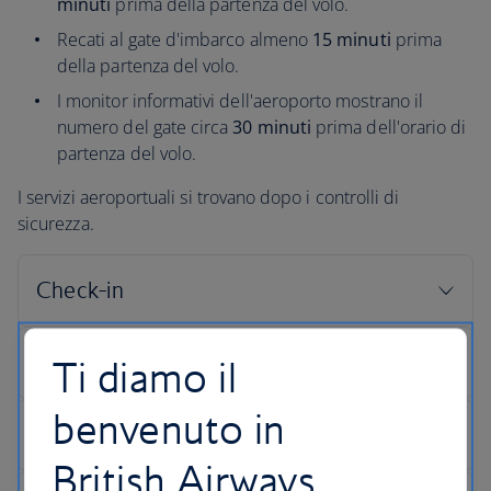
minuti
prima della partenza del volo.
Recati al gate d'imbarco almeno
15 minuti
prima
della partenza del volo.
I monitor informativi dell'aeroporto mostrano il
numero del gate circa
30 minuti
prima dell'orario di
partenza del volo.
I servizi aeroportuali si trovano dopo i controlli di
sicurezza.
Ti diamo il
benvenuto in
British Airways