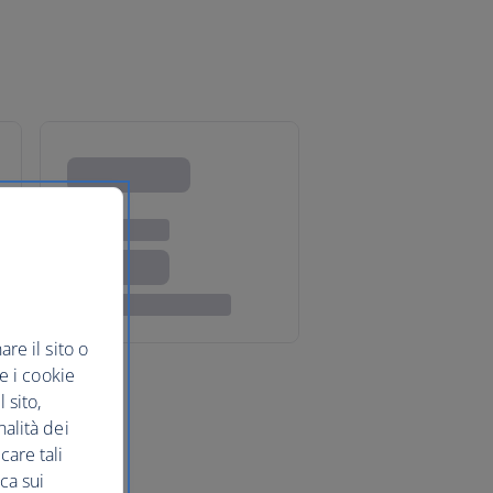
re il sito o
re i cookie
 sito,
nalità dei
care tali
ca sui