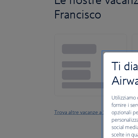
Francisco
Ti di
Airw
Utilizziamo 
fornire i se
Trova altre vacanze a San Francisco
opzionali pe
personalizza
social media
scelte in qu