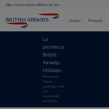
La mia prenotazione
Stato del volo
La
promessa
British
Airways
Holidays
Prenota con
fiducia,
qualunque cosa
stia
succedendo
nel mondo.