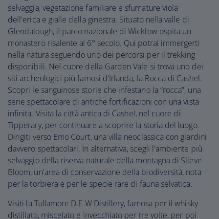
selvaggia, vegetazione familiare e sfumature viola
dell'erica e gialle della ginestra. Situato nella valle di
Glendalough, il parco nazionale di Wicklow ospita un
monastero risalente al 6° secolo. Qui potrai immergerti
nella natura seguendo uno dei percorsi per il trekking
disponibili. Nel cuore della Garden Vale si trova uno dei
siti archeologici più famosi d'Irlanda, la Rocca di Cashel.
Scopri le sanguinose storie che infestano la “rocca”, una
serie spettacolare di antiche fortificazioni con una vista
infinita. Visita la città antica di Cashel, nel cuore di
Tipperary, per continuare a scoprire la storia del luogo.
Dirigiti verso Emo Court, una villa neoclassica con giardini
davvero spettacolari. In alternativa, scegli l'ambiente più
selvaggio della riserva naturale della montagna di Slieve
Bloom, un'area di conservazione della biodiversità, nota
per la torbiera e per le specie rare di fauna selvatica.
Visiti la Tullamore D.E.W Distillery, famosa per il whisky
distillato, miscelato e invecchiato per tre volte, per poi