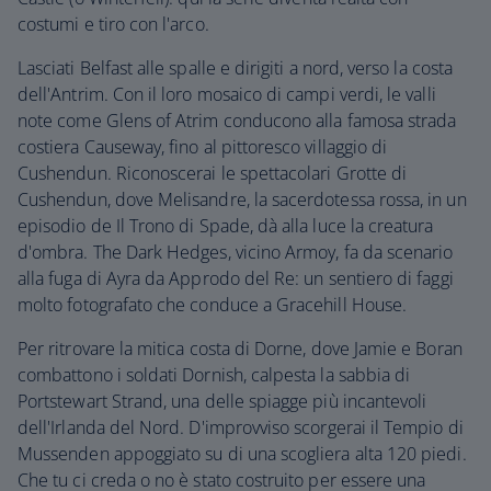
costumi e tiro con l'arco.
Lasciati Belfast alle spalle e dirigiti a nord, verso la costa
dell'Antrim. Con il loro mosaico di campi verdi, le valli
note come Glens of Atrim conducono alla famosa strada
costiera Causeway, fino al pittoresco villaggio di
Cushendun. Riconoscerai le spettacolari Grotte di
Cushendun, dove Melisandre, la sacerdotessa rossa, in un
episodio de Il Trono di Spade, dà alla luce la creatura
d'ombra. The Dark Hedges, vicino Armoy, fa da scenario
alla fuga di Ayra da Approdo del Re: un sentiero di faggi
molto fotografato che conduce a Gracehill House.
Per ritrovare la mitica costa di Dorne, dove Jamie e Boran
combattono i soldati Dornish, calpesta la sabbia di
Portstewart Strand, una delle spiagge più incantevoli
dell'Irlanda del Nord. D'improvviso scorgerai il Tempio di
Mussenden appoggiato su di una scogliera alta 120 piedi.
Che tu ci creda o no è stato costruito per essere una