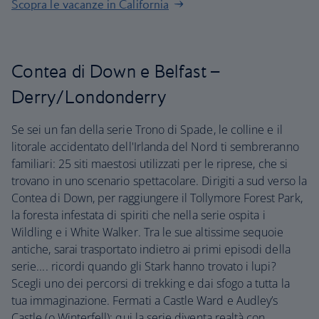
Scopra le vacanze in California
Contea di Down e Belfast –
Derry/Londonderry
Se sei un fan della serie Trono di Spade, le colline e il
litorale accidentato dell'Irlanda del Nord ti sembreranno
familiari: 25 siti maestosi utilizzati per le riprese, che si
trovano in uno scenario spettacolare. Dirigiti a sud verso la
Contea di Down, per raggiungere il Tollymore Forest Park,
la foresta infestata di spiriti che nella serie ospita i
Wildling e i White Walker. Tra le sue altissime sequoie
antiche, sarai trasportato indietro ai primi episodi della
serie.... ricordi quando gli Stark hanno trovato i lupi?
Scegli uno dei percorsi di trekking e dai sfogo a tutta la
tua immaginazione. Fermati a Castle Ward e Audley’s
Castle (o Winterfell): qui la serie diventa realtà con