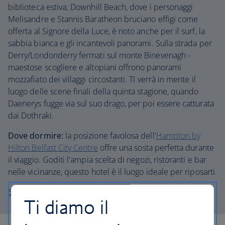
biblioteca estiva; Downhill Beach, dove i personaggi
Melisandre e Stannis Baratheon bruciano effigi come
offerta al Signore della Luce, è noto anche per il surf, la
sabbia bianca e gli incantevoli panorami. Sulla strada per
Derry/Londonderry fermati sul monte Binevenagh -
maestose scogliere e altopiani offrono panorami
mozzafiato dei villaggi circostanti. TI verrà in mente il
luogo delle scene finali della quinta stagione, quando
Daenerys fugge via sul suo drago, per poi essere catturata
dai Dothraki.
Dove dormire:
la posizione favolosa dell'
Hampton by
Hilton Belfast City Centre
offre una sosta perfetta durante
il viaggio. Goditi l'ampia scelta di negozi, ristoranti e bar
nelle vicinanze, questo hotel è il luogo ideale per riposarti.
Scopra le vacanze in California
Ti diamo il