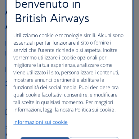
benvenuto in
Attrazioni della Wild
British Airways
Atlantic Way
Utilizziamo cookie e tecnologie simili. Alcuni sono
essenziali per far funzionare il sito o fornire i
Ideale per... avventurieri pronti a scoprire il
servizi che l'utente richiede o si aspetta. Inoltre
lato selvaggio dell'Irlanda
vorremmo utilizzare i cookie opzionali per
migliorare la tua esperienza, analizzare come
Il percorso
: circa 450 miglia
viene utilizzato il sito, personalizzare i contenuti,
mostrare annunci pertinenti e abilitare le
Scopra le vacanze in California
funzionalità dei social media. Puoi decidere ora
quali cookie facoltativi consentire, e modificare
tali scelte in qualsiasi momento. Per maggiori
informazioni, leggi la nostra Politica sui cookie.
Dublino – Cork – Shannon
Informazioni sui cookie
Selvaggia di nome e di fatto: la Wild Atlantic Way è una
strada costiera battuta dal vento, che mette in risalto la