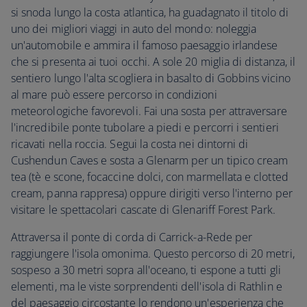
si snoda lungo la costa atlantica, ha guadagnato il titolo di
uno dei migliori viaggi in auto del mondo: noleggia
un'automobile e ammira il famoso paesaggio irlandese
che si presenta ai tuoi occhi. A sole 20 miglia di distanza, il
sentiero lungo l'alta scogliera in basalto di Gobbins vicino
al mare può essere percorso in condizioni
meteorologiche favorevoli. Fai una sosta per attraversare
l'incredibile ponte tubolare a piedi e percorri i sentieri
ricavati nella roccia. Segui la costa nei dintorni di
Cushendun Caves e sosta a Glenarm per un tipico cream
tea (tè e scone, focaccine dolci, con marmellata e clotted
cream, panna rappresa) oppure dirigiti verso l'interno per
visitare le spettacolari cascate di Glenariff Forest Park.
Attraversa il ponte di corda di Carrick-a-Rede per
raggiungere l'isola omonima. Questo percorso di 20 metri,
sospeso a 30 metri sopra all'oceano, ti espone a tutti gli
elementi, ma le viste sorprendenti dell'isola di Rathlin e
del paesaggio circostante lo rendono un'esperienza che