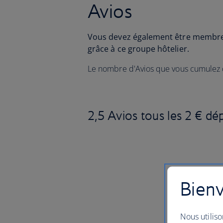
Avios
Vous devez également être membre
grâce à ce groupe hôtelier.
Le nombre d'Avios que vous cumulez
2,5 Avios tous les 2 € d
Bienv
Nous utiliso