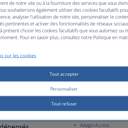
Raffles Hotels & Resort
ent de notre site ou à la fourniture des services que vous de
MGallery
us souhaiterions également utiliser des cookies facultatifs po
ence, analyser l'utilisation de notre site, personnaliser le conte
The Sebel
és pertinentes et activer des fonctionnalités de réseaux sociau
Suite Novotel
 présent choisir les cookies facultatifs que vous autorisez ou 
 moment. Pour en savoir plus, consultez notre Politique en mat
Adagio hotels
€ dépensés
s sur les cookies
Tout accepter
Ibis
épensés
Personnaliser
ibis Styles
Thalassa Sea & Spa
Tout refuser
Adagio Access
€ dépensés