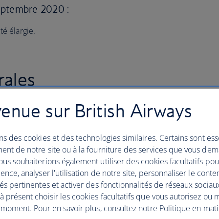
eptembre 2020 :
té élargie.
rales
enue sur British Airways
rways Club (« Conditions générales ») énoncées ci-
nt vos droits en tant que membre du British Airways
ent également les
Conditions d'utilisation
et les
ns des cookies et des technologies similaires. Certains sont ess
s passagers et des bagages
(« Conditions de transport »).
ent de notre site ou à la fourniture des services que vous de
ditions ainsi que le site ba.com avant de communiquer
us souhaiterions également utiliser des cookies facultatifs po
ways, à une compagnie aérienne partenaire ou à un autre
ence, analyser l'utilisation de notre site, personnaliser le conte
s, appelez votre
centre de service local
.
és pertinentes et activer des fonctionnalités de réseaux sociau
 présent choisir les cookies facultatifs que vous autorisez ou 
ertaines exclusions et limitations de responsabilité.
 moment. Pour en savoir plus, consultez notre Politique en mat