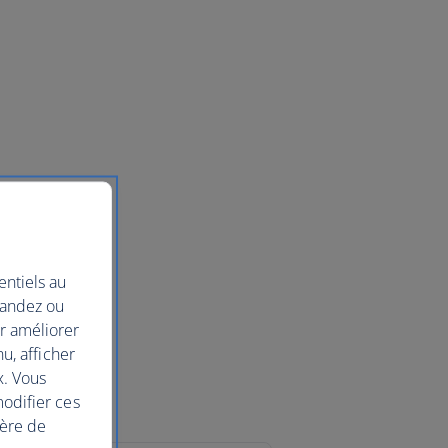
entiels au
mandez ou
ur améliorer
nu, afficher
x. Vous
modifier ces
ière de