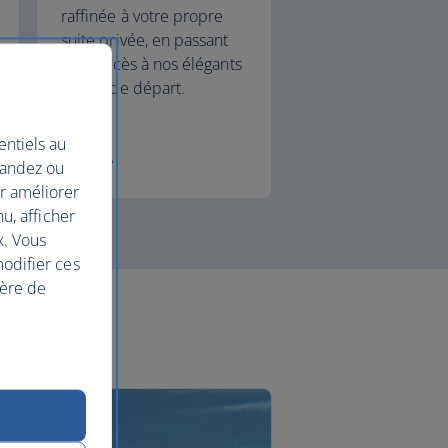
raffinée à votre propre
suite privée, en passant
par l'accès à nos élégants
salons de départ.
entiels au
First
mandez ou
ur améliorer
nu, afficher
x. Vous
modifier ces
ière de