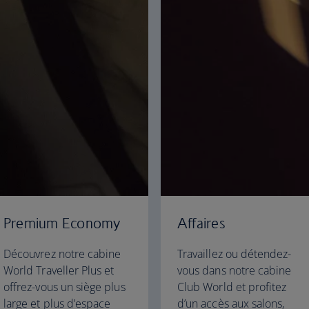
Premium Economy
Affaires
Découvrez notre cabine
Travaillez ou détendez-
World Traveller Plus et
vous dans notre cabine
offrez-vous un siège plus
Club World et profitez
large et plus d’espace
d’un accès aux salons,