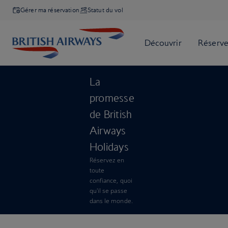
Gérer ma réservation
Statut du vol
La
promesse
de British
Airways
Holidays
Réservez en
toute
confiance, quoi
qu'il se passe
dans le monde.