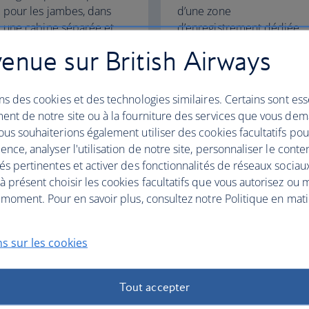
pour les jambes, dans
d’une zone
une cabine séparée et
d’enregistrement dédiée
plus silencieuse.
et de lits parfaitement
enue sur British Airways
horizontaux pour un
sommeil réparateur.
ns des cookies et des technologies similaires. Certains sont ess
Club World
World Traveller Plus
ent de notre site ou à la fourniture des services que vous de
us souhaiterions également utiliser des cookies facultatifs po
ence, analyser l'utilisation de notre site, personnaliser le conte
és pertinentes et activer des fonctionnalités de réseaux sociau
 présent choisir les cookies facultatifs que vous autorisez ou 
 moment. Pour en savoir plus, consultez notre Politique en mat
es offres
s sur les cookies
Tout accepter