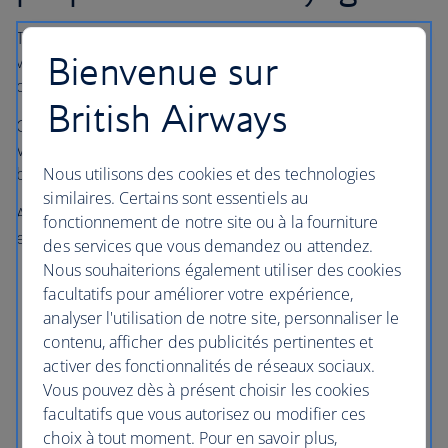
Toute réservation pour un jeune âgé de 14 ou 15 ans
Bienvenue sur
voyageant seul doit être effectuée et payée par un parent
ou un tuteur légal.
British Airways
Cette réservation ne peut pas être effectuée en ligne.
Veuillez
nous contacter
pour réserver ou modifier un
billet.
Nous utilisons des cookies et des technologies
similaires. Certains sont essentiels au
Avant d'arriver à l'aéroport, assurez-vous d'avoir rempli et
fonctionnement de notre site ou à la fourniture
emporté les documents suivants :
des services que vous demandez ou attendez.
Nous souhaiterions également utiliser des cookies
d'un
formulaire d'autorisation « Jeunes voyageant
facultatifs pour améliorer votre expérience,
seuls » British Airways
(pdf, 78 ko, en anglais
analyser l'utilisation de notre site, personnaliser le
uniquement), rempli et signé par un parent/tuteur ;
contenu, afficher des publicités pertinentes et
d'une copie d'une pièce d'identité avec photo du
activer des fonctionnalités de réseaux sociaux.
parent/tuteur qui a rempli le formulaire avec sa
Vous pouvez dès à présent choisir les cookies
signature (passeport ou permis de conduire, par
facultatifs que vous autorisez ou modifier ces
exemple) ;
choix à tout moment. Pour en savoir plus,