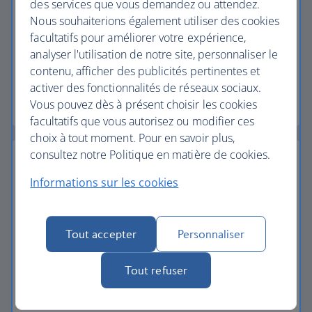
des services que vous demandez ou attendez.
Franchise de bagages
Nous souhaiterions également utiliser des cookies
facultatifs pour améliorer votre expérience,
Tous nos forfaits vacances incluent une généreuse
analyser l'utilisation de notre site, personnaliser le
franchise de bagages enregistrés.
contenu, afficher des publicités pertinentes et
activer des fonctionnalités de réseaux sociaux.
L'essentiel sur les bagages
Vous pouvez dès à présent choisir les cookies
facultatifs que vous autorisez ou modifier ces
choix à tout moment. Pour en savoir plus,
consultez notre Politique en matière de cookies.
Informations sur les cookies
Assistance téléphonique 24 h/24
Notre ligne d'assistance dédiée est à votre
Tout accepter
Personnaliser
disposition 24h/24 si vous avez besoin de nous
contacter pendant vos vacances.
Tout refuser
Démarrer votre recherche