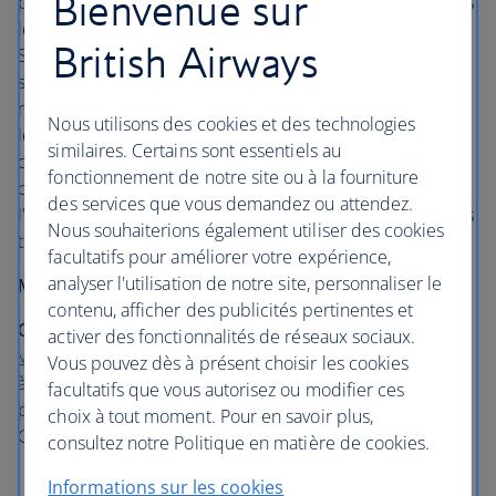
Bienvenue sur
pendant la guerre ? Vous seriez pardonné si ce n'était pas
le cas, car ce lieu était censé rester secret. Pendant la
British Airways
Seconde guerre mondiale, Churchill a tenu des réunions
souterraines du Cabinet dans cet espace secret, et y a
même dormi à l'occasion. Vous pouvez également visiter
Nous utilisons des cookies et des technologies
le musée Churchill sur place pour en apprendre
similaires. Certains sont essentiels au
davantage sur le premier ministre britannique le plus
fonctionnement de notre site ou à la fourniture
connu. Au terme de votre visite, vous pouvez passer par
des services que vous demandez ou attendez.
l'Apollo Victoria Theatre tout proche, où se se joue depuis
Nous souhaiterions également utiliser des cookies
très longtemps la populaire comédie musicale Wicked.
facultatifs pour améliorer votre expérience,
analyser l'utilisation de notre site, personnaliser le
Métro le plus proche :
Green Park
contenu, afficher des publicités pertinentes et
Où séjourner
: chic et classique, T
he Clermont London,
activer des fonctionnalités de réseaux sociaux.
Victoria
est idéalement situé près de Buckingham Palace,
Vous pouvez dès à présent choisir les cookies
à proximité immédiate de Victoria Station (emplacement
facultatifs que vous autorisez ou modifier ces
particulièrement pratique si vous arrivez de l'aéroport de
choix à tout moment. Pour en savoir plus,
Gatwick).
consultez notre Politique en matière de cookies.
Informations sur les cookies