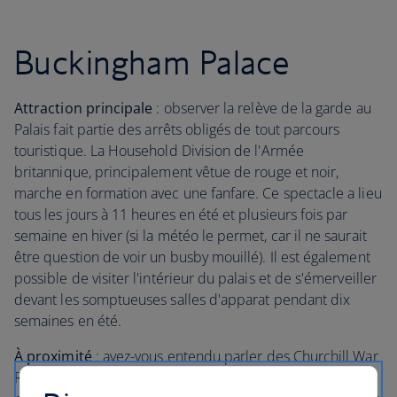
Buckingham Palace
Attraction principale
: observer la relève de la garde au
Palais fait partie des arrêts obligés de tout parcours
touristique. La Household Division de l'Armée
britannique, principalement vêtue de rouge et noir,
marche en formation avec une fanfare. Ce spectacle a lieu
tous les jours à 11 heures en été et plusieurs fois par
semaine en hiver (si la météo le permet, car il ne saurait
être question de voir un busby mouillé). Il est également
possible de visiter l'intérieur du palais et de s'émerveiller
devant les somptueuses salles d'apparat pendant dix
semaines en été.
À proximité
: avez-vous entendu parler des Churchill War
Rooms, le centre de commandement de Churchill