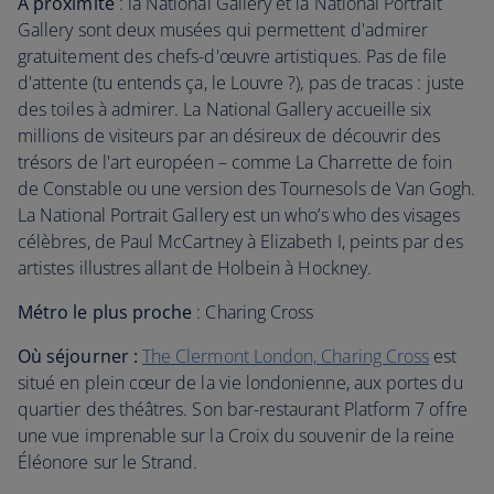
À proximité
: la National Gallery et la National Portrait
Gallery sont deux musées qui permettent d'admirer
gratuitement des chefs-d'œuvre artistiques. Pas de file
d'attente (tu entends ça, le Louvre ?), pas de tracas : juste
des toiles à admirer. La National Gallery accueille six
millions de visiteurs par an désireux de découvrir des
trésors de l'art européen – comme La Charrette de foin
de Constable ou une version des Tournesols de Van Gogh.
La National Portrait Gallery est un who’s who des visages
célèbres, de Paul McCartney à Elizabeth I, peints par des
artistes illustres allant de Holbein à Hockney.
Métro le plus proche
: Charing Cross
Où séjourner :
The Clermont London, Charing Cross
est
situé en plein cœur de la vie londonienne, aux portes du
quartier des théâtres. Son bar-restaurant Platform 7 offre
une vue imprenable sur la Croix du souvenir de la reine
Éléonore sur le Strand.