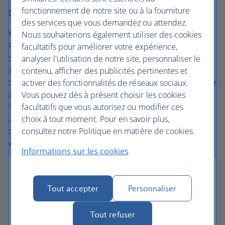
fonctionnement de notre site ou à la fourniture
qu'un simple vol.
des services que vous demandez ou attendez.
Nous sommes l'un des plus grands tour-opérateurs du
Nous souhaiterions également utiliser des cookies
Royaume-Uni. Nous proposons des hôtels, des
facultatifs pour améliorer votre expérience,
complexes hôteliers et des villas soigneusement
analyser l'utilisation de notre site, personnaliser le
sélectionnés dans les lieux les plus étonnants, ainsi que
contenu, afficher des publicités pertinentes et
des locations de voitures sans suppléments cachés. Notre
activer des fonctionnalités de réseaux sociaux.
accès au vaste réseau mondial de British Airways et à
Vous pouvez dès à présent choisir les cookies
l'alliance
one
world® nous place dans une position
facultatifs que vous autorisez ou modifier ces
unique pour créer des forfaits de vacances avec des vols
choix à tout moment. Pour en savoir plus,
pratiques, partout dans le monde. Considérez vos
consultez notre Politique en matière de cookies.
vacances comme prises en charge, du début à la fin.
Informations sur les cookies
Tout accepter
Personnaliser
Petits acomptes
Tout refuser