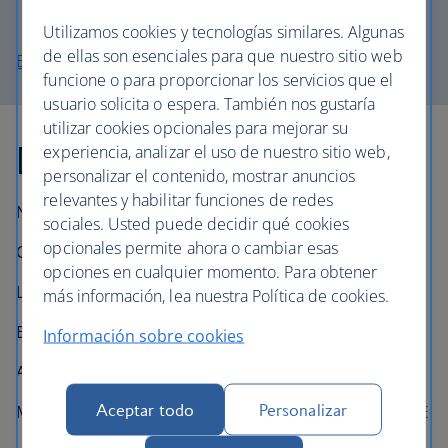
generación anterior (RJ100)
Utilizamos cookies y tecnologías similares. Algunas
de ellas son esenciales para que nuestro sitio web
Explore el mapa de asientos del Embraer 190
funcione o para proporcionar los servicios que el
usuario solicita o espera. También nos gustaría
utilizar cookies opcionales para mejorar su
Datos técnicos
experiencia, analizar el uso de nuestro sitio web,
personalizar el contenido, mostrar anuncios
relevantes y habilitar funciones de redes
Número en la flota:
20
sociales. Usted puede decidir qué cookies
opcionales permite ahora o cambiar esas
Capacidad de pasajeros:
106 (1 o 2 clases)
opciones en cualquier momento. Para obtener
Longitud:
38,7 m (126 pies 1 pulgada)
más información, lea nuestra Política de cookies.
Envergadura:
28,7 m (94 pies 3 pulgadas)
Información sobre cookies
Altura:
10,28 m (34 pies 7 pulgadas)
Aceptar todo
Personalizar
Motores:
2 General Electric CF34 - turboventiladores 10E