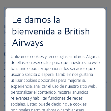
Islamorada
Le damos la
Islamorada se encuentra justo después de Key Largo, en
bienvenida a British
los denominados "Upper Keys". Haga una parada en este
"pueblo de islas", disfrute de sus maravillosas playas y
Airways
dese un chapuzón en sus aguas tropicales.
Estancia
Utilizamos cookies y tecnologías similares. Algunas
de ellas son esenciales para que nuestro sitio web
Si ha descartado visitar los Cayos por considerarlos
funcione o para proporcionar los servicios que el
demasiado kitsch, Casa Morada le hará pensárselo dos
usuario solicita o espera. También nos gustaría
veces. Esta propiedad de suites solo para adultos es de
utilizar cookies opcionales para mejorar su
categoría. Los huéspedes disfrutan de su propio laberinto
experiencia, analizar el uso de nuestro sitio web,
de habitaciones frescas y tranquilas. Algunas suites tienen
personalizar el contenido, mostrar anuncios
duchas al aire libre. Para compensar la falta de playa, hay
relevantes y habilitar funciones de redes
una piscina de agua dulce con un increíble bar junto a la
sociales. Usted puede decidir qué cookies
misma y su propio mini-cayo.
opcionales permite ahora o cambiar esas