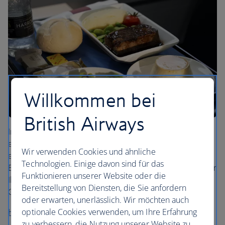
Willkommen bei
British Airways
In World Traveller Plus können Sie zu Beginn Ihrer Reise
ein Glas Sekt genießen, gefolgt von einer Vorspeise,
Wir verwenden Cookies und ähnliche
einem Hauptgericht und einem Dessert, die Ihnen unser
Technologien. Einige davon sind für das
Bordpersonal serviert. Während Ihres Fluges servieren wir
Funktionieren unserer Website oder die
Ihnen Snacks sowie heiße, kalte und alkoholische
Bereitstellung von Diensten, die Sie anfordern
Getränke an Ihrem Sitzplatz.
oder erwarten, unerlässlich. Wir möchten auch
optionale Cookies verwenden, um Ihre Erfahrung
Hier erfahren Sie mehr
zu verbessern, die Nutzung unserer Website zu