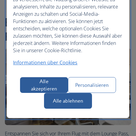
analysieren, Inhalte zu personalisieren, relevante
Anzeigen zu schalten und Social-Media-
Besuchen Sie die
Funktionen zu aktivieren. Sie können jetzt
entscheiden, welche optionalen Cookies Sie
Flughafen-Lounge
zulassen möchten, Sie können diese Auswahl aber
jederzeit ändern. Weitere Informationen finden
Sie in unserer Cookie-Richtlinie.
Informationen über Cookies
Alle
Personalisieren
akzeptieren
Alle ablehnen
Entspannen Sie sich vor Ihrem Flug mit dem Lounge Pass,