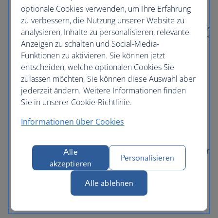
optionale Cookies verwenden, um Ihre Erfahrung
Verschließen Sie die Tür, selbst wenn Sie sich im
zu verbessern, die Nutzung unserer Website zu
Zimmer aufhalten, und denken Sie bei Verlassen des
analysieren, Inhalte zu personalisieren, relevante
Zimmers daran, alle Fenster und Türen, auch die zum
Anzeigen zu schalten und Social-Media-
Balkon, zu schließen.
Funktionen zu aktivieren. Sie können jetzt
Laufen Sie nicht durch spärlich beleuchtete Areale
entscheiden, welche optionalen Cookies Sie
und nach Einbruch der Dunkelheit nicht an
zulassen möchten, Sie können diese Auswahl aber
Stränden. Zögern Sie nicht, die Straßenseite zu
jederzeit ändern. Weitere Informationen finden
wechseln, wenn Ihnen eine Person auf der Straße
Sie in unserer Cookie-Richtlinie.
unheimlich erscheint oder sie ein beunruhigendes
Informationen über Cookies
Gefühl haben.
Versuchen Sie möglichst nur mit registrierten oder
offiziellen Taxis zu fahren. Das Hotel ist Ihnen bei der
Alle
Personalisieren
Suche behilflich.
akzeptieren
Trinken Sie verantwortungsbewusst.
Alle ablehnen