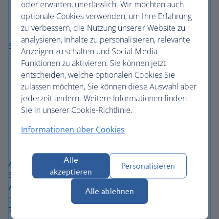
oder erwarten, unerlässlich. Wir möchten auch
Robust
– Unsere Inhalte sind kompatibel mit
optionale Cookies verwenden, um Ihre Erfahrung
Screenreadern und modernen Browsern
zu verbessern, die Nutzung unserer Website zu
analysieren, Inhalte zu personalisieren, relevante
Beispiele für Barrierefreiheitsfunktionen:
Anzeigen zu schalten und Social-Media-
Funktionen zu aktivieren. Sie können jetzt
Kompatibilität mit Screenreadern
entscheiden, welche optionalen Cookies Sie
Tastaturnavigationsunterstützung
zulassen möchten, Sie können diese Auswahl aber
Skalierbarer Text und responsive Layouts
jederzeit ändern. Weitere Informationen finden
Sie in unserer Cookie-Richtlinie.
Alternativtext für Bilder
Klare Überschriften und Navigationsstrukturen
Informationen über Cookies
Einsatz inklusiver Designverfahren
Alle
Wir empfehlen die folgenden Kombinationen von
Personalisieren
akzeptieren
Browsern und unterstützenden Geräten, damit Sie die
Website optimal nutzen können. Verwenden Sie immer
Alle ablehnen
die neueste Version Ihres Browsers und die aktuelle
Software des Geräts: