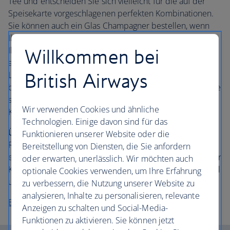
Tee und entscheiden Sie sich vielleicht für die auf der
Speisekarte vorgeschlagenen perfekten Kombinationen.
Sie können auch ein Glas Champagner bestellen, wenn
Ihnen der Geschmack danach steht. Dann wenden Sie
Willkommen bei
Ihre Aufmerksamkeit der Patisserie zu. Nehmen Sie sich
ausreichend Zeit, um die exquisit gestalteten süßen
British Airways
Leckereien – jede ein kleines Kunstwerk – zu bewundern,
bevor Sie feststellen, dass sie genauso gut schmecken wie
sie aussehen. Halten Sie Ausschau nach der neuesten
Wir verwenden Cookies und ähnliche
Kollektion des Mirror Room.
Technologien. Einige davon sind für das
Über das Hotel:
Das in High Holborn gelegene
Funktionieren unserer Website oder die
Rosewood London befindet sich in einem prächtigen
Bereitstellung von Diensten, die Sie anfordern
edwardianischen Gebäude, das unter Gebäudeschutz der
oder erwarten, unerlässlich. Wir möchten auch
Kategorie II steht. Der Eingang ist entsprechend prachtvoll
optionale Cookies verwenden, um Ihre Erfahrung
und die Inneneinrichtung ist außerordentlich stilvoll.
zu verbessern, die Nutzung unserer Website zu
analysieren, Inhalte zu personalisieren, relevante
Buchen Sie Ihren Aufenthalt im Rosewood London
Anzeigen zu schalten und Social-Media-
Funktionen zu aktivieren. Sie können jetzt