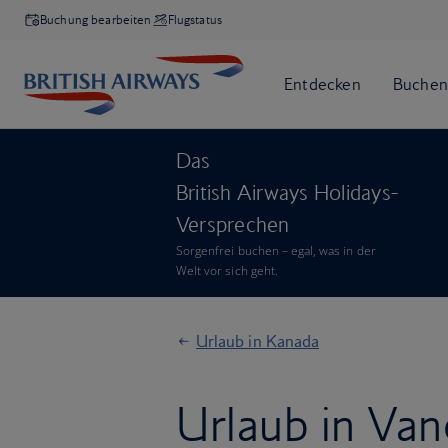
Buchung bearbeiten
Flugstatus
Das
British Airways Holidays-
Versprechen
Sorgenfrei buchen – egal, was in der
Welt vor sich geht.
Urlaub in Kanada
Urlaub in Va