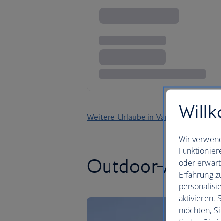
Willk
Weitere Urlaube in Vancouver finden
Wir verwend
Funktionier
Outdoor-Abente
oder erwart
Erfahrung z
personalisi
aktivieren.
möchten, Si