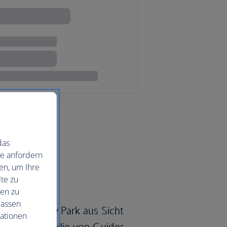
das
ie anfordern
en, um Ihre
te zu
nen zu
lassen
oßen Stanley Park aus Sicht
mationen
urellen Tour, die von Guides