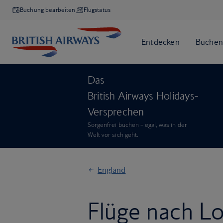
Buchung bearbeiten
Flugstatus
Das
British Airways Holidays-
Versprechen
Sorgenfrei buchen – egal, was in der
Welt vor sich geht.
England
Flüge nach L