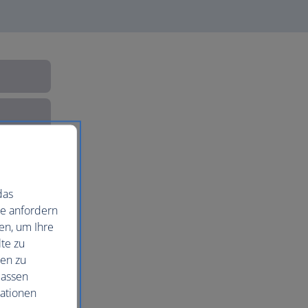
das
ie anfordern
en, um Ihre
te zu
nen zu
lassen
mationen