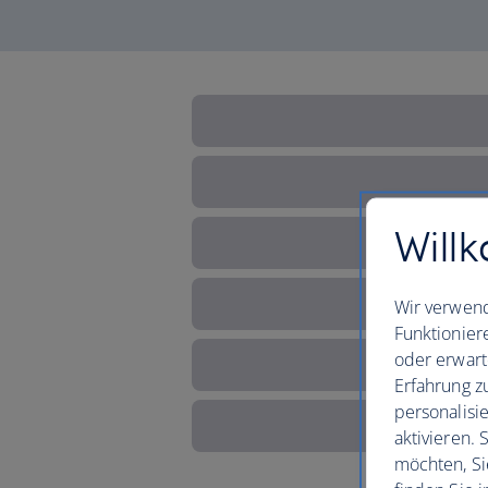
Willk
Wir verwend
Funktionier
oder erwart
Erfahrung z
personalisi
aktivieren.
möchten, Si